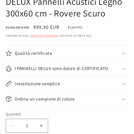
DELUX Pannelli Acustici Legno
300x60 cm - Rovere Scuro
Prezzo
Prezzo
€99,90 EUR
€149,90 EUR
Esaurito
di
scontato
Imposte incluse.
Spese di spedizione
calcolate al check-out.
listino
Qualità certificata
I PANNELLI DELUX sono dotati di CERTIFICATO
Installazione semplice
Ordina un campione di colore
Quantità
Diminuisci
Aumenta