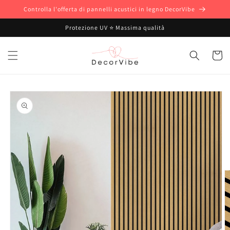
Vai
Controlla l'offerta di pannelli acustici in legno DecorVibe
direttamente
ai contenuti
Protezione UV ⭐ Massima qualità
Carrell
Passa alle
informazioni
sul prodotto