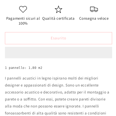
quantità
quantità
per
per
DELUX
DELUX
Pannelli
Pannelli
Pagamenti sicuri al
Qualità certificata
Consegna veloce
Acustici
Acustici
100%
Legno
Legno
300x60
300x60
Esaurito
cm
cm
-
-
Rovere
Rovere
Scuro
Scuro
1 pannello: 1,80 m2
I pannelli acustici in legno ispirano molti dei migliori
designer e appassionati di design. Sono un eccellente
accessorio acustico e decorativo, adatto per il montaggio a
parete o a soffitto. Con essi, potete creare pareti divisorie
alla moda che non possono essere ignorate. I pannelli
fonoassorbenti di alta qualità sono resistenti a condizioni