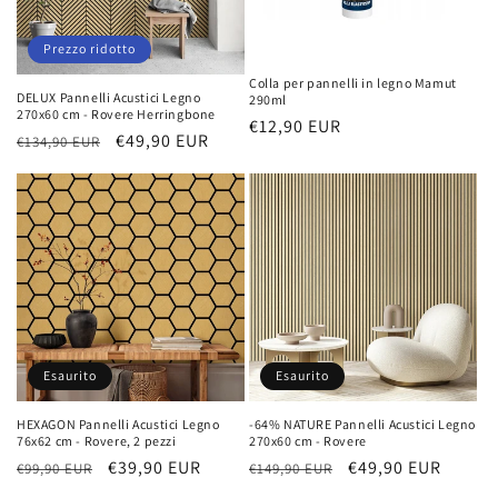
Prezzo ridotto
Colla per pannelli in legno Mamut
DELUX Pannelli Acustici Legno
290ml
270x60 cm - Rovere Herringbone
Prezzo
€12,90 EUR
Prezzo
Prezzo
€49,90 EUR
€134,90 EUR
di
di
scontato
listino
listino
Esaurito
Esaurito
HEXAGON Pannelli Acustici Legno
-64% NATURE Pannelli Acustici Legno
76x62 cm - Rovere, 2 pezzi
270x60 cm - Rovere
Prezzo
Prezzo
€39,90 EUR
Prezzo
Prezzo
€49,90 EUR
€99,90 EUR
€149,90 EUR
di
scontato
di
scontato